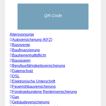
QR-Code
Altersvorsorge
Autoversicherung (KFZ)
Basisrente
Baufinanzierung
Bauherrenhaftpflicht
Bausparen
Berufs­unfähigkeitsversicherung
Datenschutz
DSL
Elektronische Unterschrift
Feuerrohbauversicherung
Fondsgebundene Rentenversicherung
Gas
Gebäudeversicherung