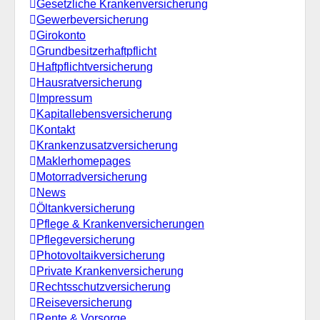
Gesetzliche Krankenversicherung
Gewerbeversicherung
Girokonto
Grundbesitzerhaftpflicht
Haftpflichtversicherung
Hausratversicherung
Impressum
Kapitallebensversicherung
Kontakt
Krankenzusatzversicherung
Maklerhomepages
Motorradversicherung
News
Öltankversicherung
Pflege & Krankenversicherungen
Pflegeversicherung
Photovoltaikversicherung
Private Krankenversicherung
Rechtsschutzversicherung
Reiseversicherung
Rente & Vorsorge