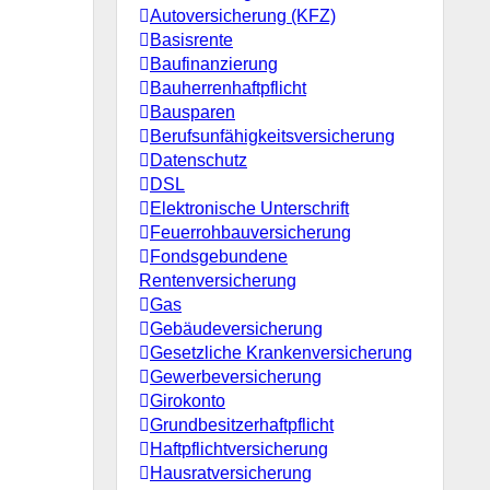
Autoversicherung (KFZ)
Basisrente
Baufinanzierung
Bauherrenhaftpflicht
Bausparen
Berufs­unfähigkeitsversicherung
Datenschutz
DSL
Elektronische Unterschrift
Feuerrohbauversicherung
Fondsgebundene
Rentenversicherung
Gas
Gebäudeversicherung
Gesetzliche Krankenversicherung
Gewerbeversicherung
Girokonto
Grundbesitzerhaftpflicht
Haftpflichtversicherung
Hausratversicherung