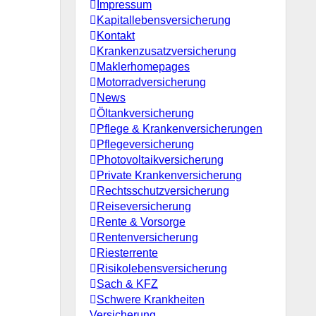
Impressum
Kapitallebensversicherung
Kontakt
Krankenzusatzversicherung
Maklerhomepages
Motorradversicherung
News
Öltankversicherung
Pflege & Krankenversicherungen
Pflegeversicherung
Photovoltaikversicherung
Private Krankenversicherung
Rechtsschutzversicherung
Reiseversicherung
Rente & Vorsorge
Rentenversicherung
Riesterrente
Risikolebensversicherung
Sach & KFZ
Schwere Krankheiten
Versicherung