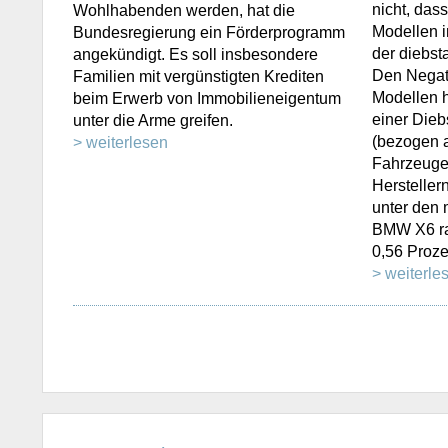
nicht, das
Wohlhabenden werden, hat die
Modellen i
Bundesregierung ein Förderprogramm
der diebsta
angekündigt. Es soll insbesondere
Den Negati
Familien mit vergünstigten Krediten
Modellen h
beim Erwerb von Immobilieneigentum
einer Dieb
unter die Arme greifen.
(bezogen a
> weiterlesen
Fahrzeuge
Herstellern
unter den 
BMW X6 ran
0,56 Proze
> weiterle