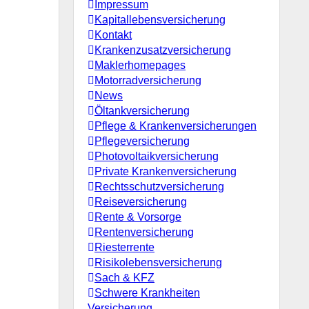
Impressum
Kapitallebensversicherung
Kontakt
Krankenzusatzversicherung
Maklerhomepages
Motorradversicherung
News
Öltankversicherung
Pflege & Krankenversicherungen
Pflegeversicherung
Photovoltaikversicherung
Private Krankenversicherung
Rechtsschutzversicherung
Reiseversicherung
Rente & Vorsorge
Rentenversicherung
Riesterrente
Risikolebensversicherung
Sach & KFZ
Schwere Krankheiten
Versicherung