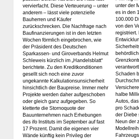
unter der
vervierfacht. Diese Verteuerung – unter
es in den 
anderem – lässt viele potenzielle
100.000 D
Bauherren und Käufer
von den Ve
zurückschrecken. Die Nachfrage nach
registriert
Baufinanzierungen ist in den letzten
Entwicklun
Wochen förmlich eingebrochen, wie
Sicherheit
der Präsident des Deutschen
behördlich
Sparkassen- und Giroverbands Helmut
Grenzkontr
Schleweis kürzlich im „Handelsblatt“
verantwortl
berichtete. Zu den Kreditkonditionen
Schaden bl
gesellt sich noch eine zuvor
Durchschnit
ungekannte Kalkulationsunsicherheit
Versichere
hinsichtlich der Baupreise. Immer mehr
halbe Mill
Projekte werden daher aufgeschoben
Autos, das
oder gleich ganz aufgegeben. So
pro Schade
kletterte die Stornoquote der
der Diebe
Bauunternehmen nach Erhebungen
Neun der 
des ifo Instituts im September auf fast
Modellrei
17 Prozent. Damit die eigenen vier
Fahrzeugs
Wände künftig kein Privileg der