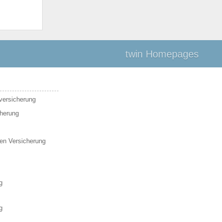
twin Homepages
sversicherung
cherung
en Versicherung
g
g