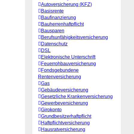
Autoversicherung (KFZ)
Basisrente
Baufinanzierung
Bauherrenhaftpflicht
Bausparen
Berufs­unfähigkeitsversicherung
Datenschutz
DSL
Elektronische Unterschrift
Feuerrohbauversicherung
Fondsgebundene
Rentenversicherung
Gas
Gebäudeversicherung
Gesetzliche Krankenversicherung
Gewerbeversicherung
Girokonto
Grundbesitzerhaftpflicht
Haftpflichtversicherung
Hausratversicherung