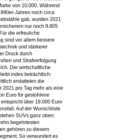
 Marke von 10.000. Während
1990er-Jahren noch circa
iebstähle gab, wurden 2021
rsicherern nur noch 9.805
. Für die erfreuliche
g sind vor allem bessere
stechnik und stärkerer
er Druck durch
ollen und Strafverfolgung
ich. Der wirtschaftliche
eibt indes beträchtlich:
tlich erstatteten die
r 2021 pro Tag mehr als eine
ion Euro für gestohlene
 entspricht über 19.000 Euro
nsfall. Auf der Wunschliste
 stehen SUVs ganz oben:
zehn begehrtesten
hen gehören zu diesem
egment. So verwundert es