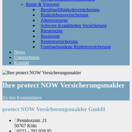
Rente & Vorsorge
Berufs­unfähigkeitsversicherung
Risikolebensversicherung
Altersvorsorge
Schwere Krankheiten Versicherung
Riesterrente
Basisrente
Rentenversicherung
Fondsgebundene Rentenversicherung
News
Unternehmen
Kontakt
Ihre protect NOW Versicherungsmakler
Zu den Kontaktdaten
protect NOW Versicherungsmakler GmbH
Pestalozzistr. 21
50767 Köln
0221 - 292 059 95