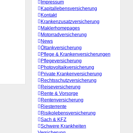
Impressum
Kapitallebensversicherung
Kontakt
Krankenzusatzversicherung
Maklerhomepages
Motorradversicherung
News
Öltankversicherung
Pflege & Krankenversicherungen
Pflegeversicherung
Photovoltaikversicherung
Private Krankenversicherung
Rechtsschutzversicherung
Reiseversicherung
Rente & Vorsorge
Rentenversicherung
Riesterrente
Risikolebensversicherung
Sach & KFZ
Schwere Krankheiten
Versicherung