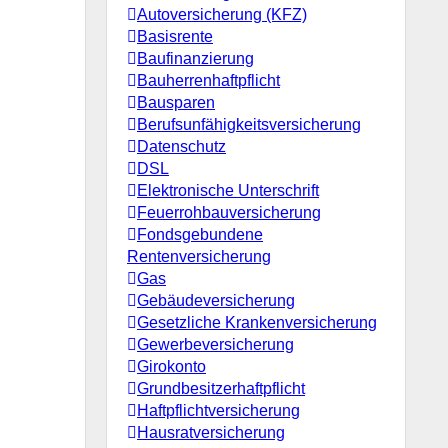
Autoversicherung (KFZ)
Basisrente
Baufinanzierung
Bauherrenhaftpflicht
Bausparen
Berufs­unfähigkeitsversicherung
Datenschutz
DSL
Elektronische Unterschrift
Feuerrohbauversicherung
Fondsgebundene
Rentenversicherung
Gas
Gebäudeversicherung
Gesetzliche Krankenversicherung
Gewerbeversicherung
Girokonto
Grundbesitzerhaftpflicht
Haftpflichtversicherung
Hausratversicherung