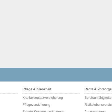
Pflege & Krankheit
Rente & Vorsorge
Krankenzusatzversicherung
Berufs­unfähigkeit
Pflegeversicherung
Risikolebensversi
Private Krankenversicherung
Altersvorsorge