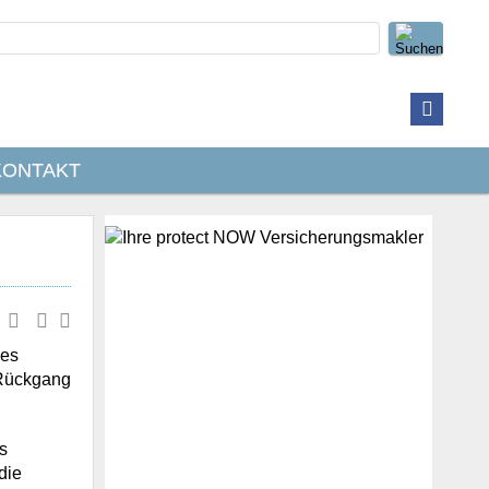
KONTAKT
ges
 Rückgang
s
die