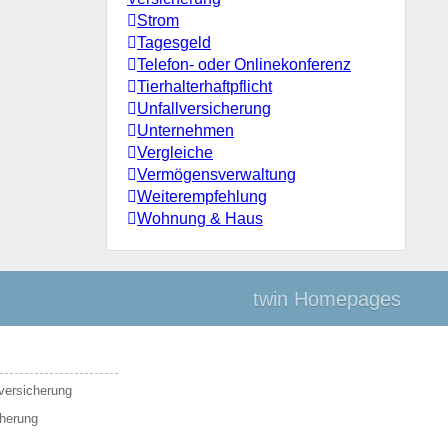
Strom
Tagesgeld
Telefon- oder Onlinekonferenz
Tierhalterhaftpflicht
Unfallversicherung
Unternehmen
Vergleiche
Vermögensverwaltung
Weiterempfehlung
Wohnung & Haus
twin Homepages
sversicherung
cherung