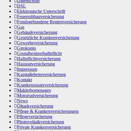
Datenschutz
DSL
Elektronische Unterschrift
Feuerrohbauversicherung
Fondsgebundene Rentenversicherung
Gas
Gebäudeversicherung
Gesetzliche Krankenversicherung
Gewerbeversicherung
Girokonto
Grundbesitzerhaftpflicht
Haftpflichtversicherung
Hausratversicherung
Impressum
Kapitallebensversicherung
Kontakt
Krankenzusatzversicherung
Maklerhomepages
Motorradversicherung
News
Öltankversicherung
Pflege & Krankenversicherungen
Pflegeversicherung
Photovoltaikversicherung
Private Krankenversicherung