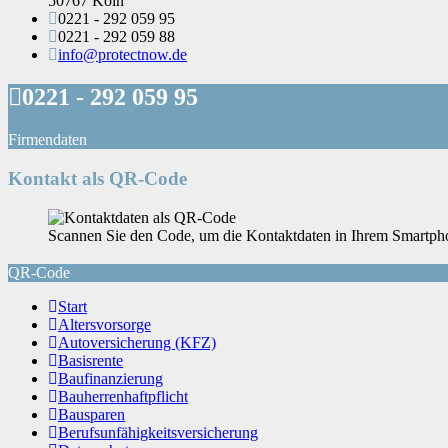
50767 Köln
0221 - 292 059 95
0221 - 292 059 88
info@protectnow.de
0221 - 292 059 95
Firmendaten
Kontakt als QR-Code
Scannen Sie den Code, um die Kontaktdaten in Ihrem Smartpho
QR-Code
Start
Altersvorsorge
Autoversicherung (KFZ)
Basisrente
Baufinanzierung
Bauherrenhaftpflicht
Bausparen
Berufs­unfähigkeitsversicherung