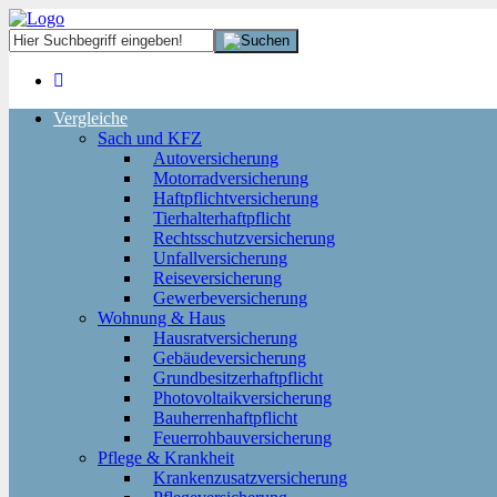
Vergleiche
Sach und KFZ
Autoversicherung
Motorradversicherung
Haftpflichtversicherung
Tierhalterhaftpflicht
Rechtsschutzversicherung
Unfallversicherung
Reiseversicherung
Gewerbeversicherung
Wohnung & Haus
Hausratversicherung
Gebäudeversicherung
Grundbesitzerhaftpflicht
Photovoltaikversicherung
Bauherrenhaftpflicht
Feuerrohbauversicherung
Pflege & Krankheit
Krankenzusatzversicherung