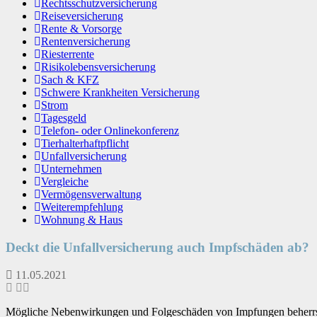
Rechtsschutzversicherung
Reiseversicherung
Rente & Vorsorge
Rentenversicherung
Riesterrente
Risikolebensversicherung
Sach & KFZ
Schwere Krankheiten Versicherung
Strom
Tagesgeld
Telefon- oder Onlinekonferenz
Tierhalterhaftpflicht
Unfallversicherung
Unternehmen
Vergleiche
Vermögensverwaltung
Weiterempfehlung
Wohnung & Haus
Deckt die Unfallversicherung auch Impfschäden ab?
11.05.2021
Mögliche Nebenwirkungen und Folgeschäden von Impfungen beherrsche