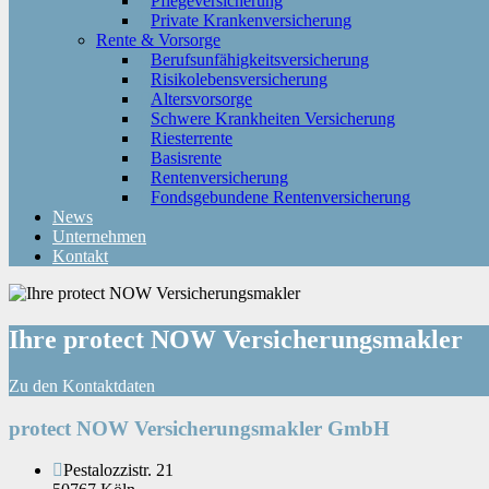
Pflegeversicherung
Private Krankenversicherung
Rente & Vorsorge
Berufs­unfähigkeitsversicherung
Risikolebensversicherung
Altersvorsorge
Schwere Krankheiten Versicherung
Riesterrente
Basisrente
Rentenversicherung
Fondsgebundene Rentenversicherung
News
Unternehmen
Kontakt
Ihre protect NOW Versicherungsmakler
Zu den Kontaktdaten
protect NOW Versicherungsmakler GmbH
Pestalozzistr. 21