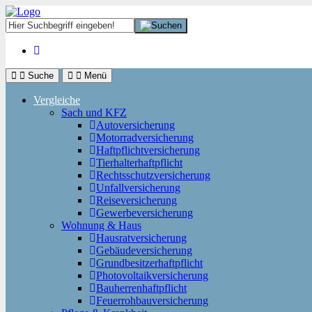
Suche
Menü
Vergleiche
Sach und KFZ
Autoversicherung
Motorradversicherung
Haftpflichtversicherung
Tierhalterhaftpflicht
Rechtsschutzversicherung
Unfallversicherung
Reiseversicherung
Gewerbeversicherung
Wohnung & Haus
Hausratversicherung
Gebäudeversicherung
Grundbesitzerhaftpflicht
Photovoltaikversicherung
Bauherrenhaftpflicht
Feuerrohbauversicherung