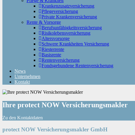
Pflege & Krankheit
Krankenzusatzversicherung
Pflegeversicherung
Private Krankenversicherung
Rente & Vorsorge
Berufs­unfähigkeitsversicherung
Risikolebensversicherung
Altersvorsorge
Schwere Krankheiten Versicherung
Riesterrente
Basisrente
Rentenversicherung
Fondsgebundene Rentenversicherung
News
Unternehmen
Kontakt
Ihre protect NOW Versicherungsmakler
Zu den Kontaktdaten
protect NOW Versicherungsmakler GmbH