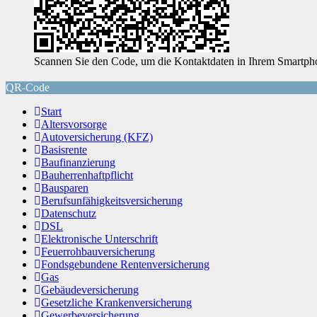
Scannen Sie den Code, um die Kontaktdaten in Ihrem Smartpho
QR-Code
Start
Altersvorsorge
Autoversicherung (KFZ)
Basisrente
Baufinanzierung
Bauherrenhaftpflicht
Bausparen
Berufs­unfähigkeitsversicherung
Datenschutz
DSL
Elektronische Unterschrift
Feuerrohbauversicherung
Fondsgebundene Rentenversicherung
Gas
Gebäudeversicherung
Gesetzliche Krankenversicherung
Gewerbeversicherung