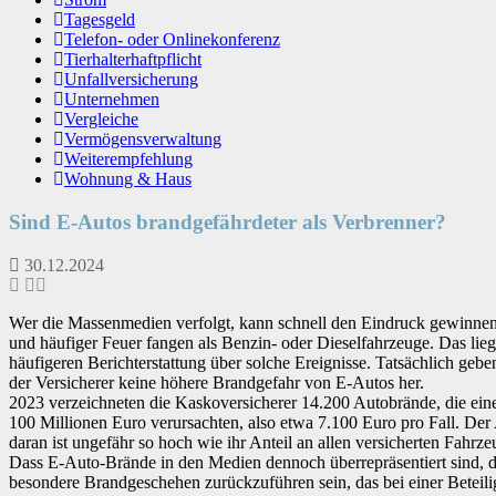
Tagesgeld
Telefon- oder Onlinekonferenz
Tierhalterhaftpflicht
Unfallversicherung
Unternehmen
Vergleiche
Vermögensverwaltung
Weiterempfehlung
Wohnung & Haus
Sind E-Autos brandgefährdeter als Verbrenner?
30.12.2024
Wer die Massenmedien verfolgt, kann schnell den Eindruck gewinnen, 
und häufiger Feuer fangen als Benzin- oder Dieselfahrzeuge. Das lieg
häufigeren Berichterstattung über solche Ereignisse. Tatsächlich gebe
der Versicherer keine höhere Brandgefahr von E-Autos her.
2023 verzeichneten die Kaskoversicherer 14.200 Autobrände, die ei
100 Millionen Euro verursachten, also etwa 7.100 Euro pro Fall. Der 
daran ist ungefähr so hoch wie ihr Anteil an allen versicherten Fahrze
Dass E-Auto-Brände in den Medien dennoch überrepräsentiert sind, dür
besondere Brandgeschehen zurückzuführen sein, das bei einer Beteili