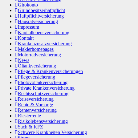
Girokonto
Grundbesitzerhaftpflicht
Haftpflichtversicherung
Hausratversicherung
Impressum
Kapitallebensversicherung
Kontakt
Krankenzusatzversicherung
Maklerhomepages
Motorradversicherung
News
Öltankversicherung
Pflege & Krankenversicherungen
Pflegeversicherung
Photovoltaikversicherung
Private Krankenversicherung
Rechtsschutzversicherung
Reiseversicherung
Rente & Vorsorge
Rentenversicherung
Riesterrente
Risikolebensversicherung
Sach & KFZ
Schwere Krankheiten Versicherung
Strom