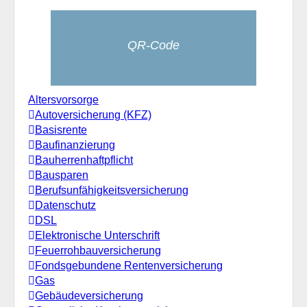
QR-Code
Altersvorsorge
Autoversicherung (KFZ)
Basisrente
Baufinanzierung
Bauherrenhaftpflicht
Bausparen
Berufs­unfähigkeitsversicherung
Datenschutz
DSL
Elektronische Unterschrift
Feuerrohbauversicherung
Fondsgebundene Rentenversicherung
Gas
Gebäudeversicherung