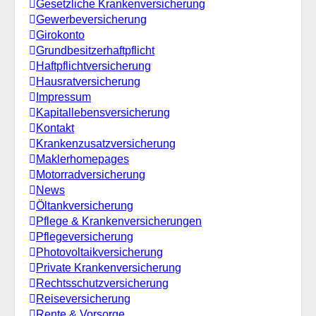
Gesetzliche Krankenversicherung
Gewerbeversicherung
Girokonto
Grundbesitzerhaftpflicht
Haftpflichtversicherung
Hausratversicherung
Impressum
Kapitallebensversicherung
Kontakt
Krankenzusatzversicherung
Maklerhomepages
Motorradversicherung
News
Öltankversicherung
Pflege & Krankenversicherungen
Pflegeversicherung
Photovoltaikversicherung
Private Krankenversicherung
Rechtsschutzversicherung
Reiseversicherung
Rente & Vorsorge